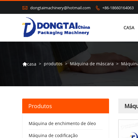

dongtaimachinery@hotmail.com
+86-18660164063

CASA
>
produtos
>
Máquina de máscara
>
Máquina
casa

Produtos
Máqu
Máquina de enchimento de óleo
Máquina de codificação