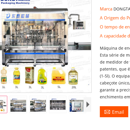
Marca
DONGTA
A Origem do 
O tempo de en
A capacidade 
Máquina de en
Esta série de 
de medidor de v
patentes, que 
(1-5l). O equi
cabeçote único
garante a prec
enchimento em 

Email