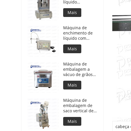
líquido
semiautomática
Mais
Máquina de
enchimento de
líquido com
bomba
magnética
Mais
Máquina de
embalagem a
vácuo de grãos
alimentícios
Mais
Máquina de
embalagem de
saco vertical de
café em pó
Mais
cabeça