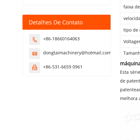
faixa d
velocid
Detalhes De Contato
tipo de
+86-18660164063

Voltag
dongtaimachinery@hotmail.com
Taman

máquina
+86-531-6659 0961

Esta séri
de patent
patentead
melhora 