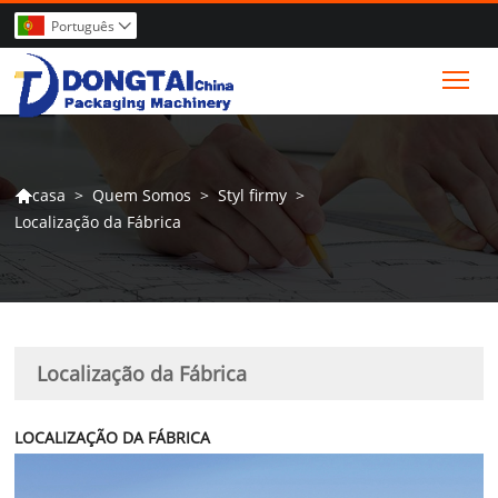
Português

Tog
>
Quem Somos
>
Styl firmy
>
casa

Localização da Fábrica
Localização da Fábrica
LOCALIZAÇÃO DA FÁBRICA